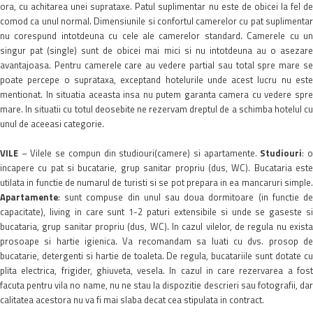
ora, cu achitarea unei suprataxe. Patul suplimentar nu este de obicei la fel de
comod ca unul normal. Dimensiunile si confortul camerelor cu pat suplimentar
nu corespund intotdeuna cu cele ale camerelor standard. Camerele cu un
singur pat (single) sunt de obicei mai mici si nu intotdeuna au o asezare
avantajoasa. Pentru camerele care au vedere partial sau total spre mare se
poate percepe o suprataxa, exceptand hotelurile unde acest lucru nu este
mentionat. In situatia aceasta insa nu putem garanta camera cu vedere spre
mare. In situatii cu totul deosebite ne rezervam dreptul de a schimba hotelul cu
unul de aceeasi categorie.
VILE
– Vilele se compun din studiouri(camere) si apartamente.
Studiouri
: 
incapere cu pat si bucatarie, grup sanitar propriu (dus, WC). Bucataria este
utilata in functie de numarul de turisti si se pot prepara in ea mancaruri simple.
Apartamente
: sunt compuse din unul sau doua dormitoare (in functie de
capacitate), living in care sunt 1-2 paturi extensibile si unde se gaseste si
bucataria, grup sanitar propriu (dus, WC). In cazul vilelor, de regula nu exista
prosoape si hartie igienica. Va recomandam sa luati cu dvs. prosop de
bucatarie, detergenti si hartie de toaleta. De regula, bucatariile sunt dotate cu
plita electrica, frigider, ghiuveta, vesela. In cazul in care rezervarea a fost
facuta pentru vila no name, nu ne stau la dispozitie descrieri sau fotografii, dar
calitatea acestora nu va fi mai slaba decat cea stipulata in contract.