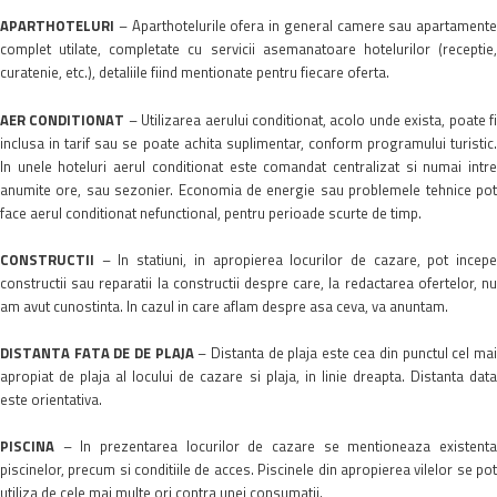
APARTHOTELURI
– Aparthotelurile ofera in general camere sau apartamente
complet utilate, completate cu servicii asemanatoare hotelurilor (receptie,
curatenie, etc.), detaliile fiind mentionate pentru fiecare oferta.
AER CONDITIONAT
– Utilizarea aerului conditionat, acolo unde exista, poate f
inclusa in tarif sau se poate achita suplimentar, conform programului turistic.
In unele hoteluri aerul conditionat este comandat centralizat si numai intre
anumite ore, sau sezonier. Economia de energie sau problemele tehnice pot
face aerul conditionat nefunctional, pentru perioade scurte de timp.
CONSTRUCTII
– In statiuni, in apropierea locurilor de cazare, pot incepe
constructii sau reparatii la constructii despre care, la redactarea ofertelor, nu
am avut cunostinta. In cazul in care aflam despre asa ceva, va anuntam.
DISTANTA FATA DE DE PLAJA
– Distanta de plaja este cea din punctul cel ma
apropiat de plaja al locului de cazare si plaja, in linie dreapta. Distanta data
este orientativa.
PISCINA
– In prezentarea locurilor de cazare se mentioneaza existenta
piscinelor, precum si conditiile de acces. Piscinele din apropierea vilelor se pot
utiliza de cele mai multe ori contra unei consumatii.