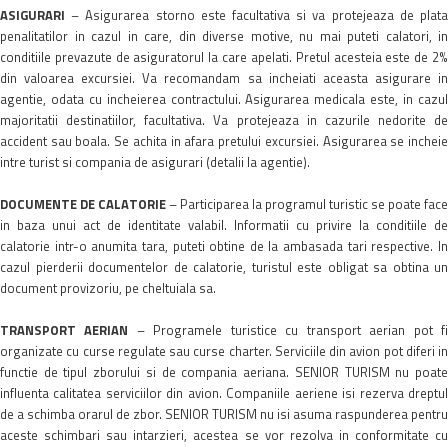
ASIGURARI
– Asigurarea storno este facultativa si va protejeaza de plata
penalitatilor in cazul in care, din diverse motive, nu mai puteti calatori, in
conditiile prevazute de asiguratorul la care apelati. Pretul acesteia este de 2%
din valoarea excursiei. Va recomandam sa incheiati aceasta asigurare in
agentie, odata cu incheierea contractului. Asigurarea medicala este, in cazul
majoritatii destinatiilor, facultativa. Va protejeaza in cazurile nedorite de
accident sau boala. Se achita in afara pretului excursiei. Asigurarea se incheie
intre turist si compania de asigurari (detalii la agentie).
DOCUMENTE DE CALATORIE
– Participarea la programul turistic se poate face
in baza unui act de identitate valabil. Informatii cu privire la conditiile de
calatorie intr-o anumita tara, puteti obtine de la ambasada tari respective. In
cazul pierderii documentelor de calatorie, turistul este obligat sa obtina un
document provizoriu, pe cheltuiala sa.
TRANSPORT AERIAN
– Programele turistice cu transport aerian pot f
organizate cu curse regulate sau curse charter. Serviciile din avion pot diferi in
functie de tipul zborului si de compania aeriana. SENIOR TURISM nu poate
influenta calitatea serviciilor din avion. Companiile aeriene isi rezerva dreptul
de a schimba orarul de zbor. SENIOR TURISM nu isi asuma raspunderea pentru
aceste schimbari sau intarzieri, acestea se vor rezolva in conformitate cu