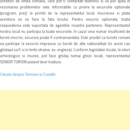
vorbitori de limba romana, care pot fi contactati telefonic si va pot ajuta in
rezolvarea problemelor ivite. Informatiile cu privire la excursiile optionale
(program, preţ) le primiti de la reprezentantul local. Inscrierea si plata
acestora se va face la fata locului. Pentru excursii optionale, toata
raspunderea este suportata de agentiile noastre partenere. Reprezentantul
nostru local nu participa la toate excursiile. In cazul unui numar insuficient de
turisti inscrisi, excursia poate fi contramandata. Este posibil ca turistii romani
sa participe la excursii impreuna cu turisti de alte nationalitati (in acest caz
ghidajul va fi si in limbi straine: ex. engleza). Conform legislatiei locale, la situri
arheologice si muzee, pot face ghidaj numai ghizii locali, reprezentantul
SENIOR TURISM putand doar traduce.
Citeste despre Termeni si Conditii