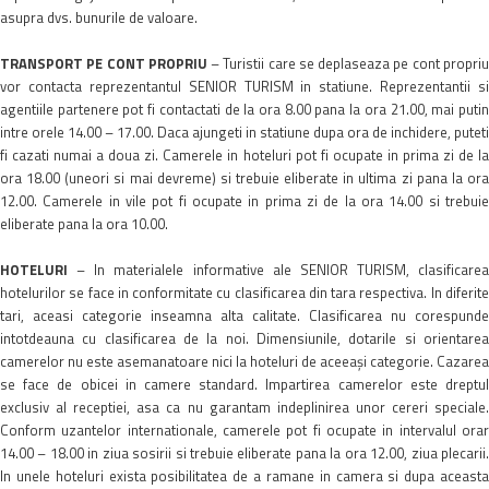
asupra dvs. bunurile de valoare.
TRANSPORT PE CONT PROPRIU
– Turistii care se deplaseaza pe cont propri
vor contacta reprezentantul SENIOR TURISM in statiune. Reprezentantii si
agentiile partenere pot fi contactati de la ora 8.00 pana la ora 21.00, mai putin
intre orele 14.00 – 17.00. Daca ajungeti in statiune dupa ora de inchidere, puteti
fi cazati numai a doua zi. Camerele in hoteluri pot fi ocupate in prima zi de la
ora 18.00 (uneori si mai devreme) si trebuie eliberate in ultima zi pana la ora
12.00. Camerele in vile pot fi ocupate in prima zi de la ora 14.00 si trebuie
eliberate pana la ora 10.00.
HOTELURI
– In materialele informative ale SENIOR TURISM, clasificarea
hotelurilor se face in conformitate cu clasificarea din tara respectiva. In diferite
tari, aceasi categorie inseamna alta calitate. Clasificarea nu corespunde
intotdeauna cu clasificarea de la noi. Dimensiunile, dotarile si orientarea
camerelor nu este asemanatoare nici la hoteluri de aceeaşi categorie. Cazarea
se face de obicei in camere standard. Impartirea camerelor este dreptul
exclusiv al receptiei, asa ca nu garantam indeplinirea unor cereri speciale.
Conform uzantelor internationale, camerele pot fi ocupate in intervalul orar
14.00 – 18.00 in ziua sosirii si trebuie eliberate pana la ora 12.00, ziua plecarii.
In unele hoteluri exista posibilitatea de a ramane in camera si dupa aceasta