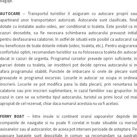
bagaje.
AUTOCARE
– Transportul turistilor il asiguram cu autocare proprii sau
apartinand unor transportatori autorizati. Autocarele sunt clasificate, fiind
dotate cu instalatie audio-video, aer conditionat si toaleta. Este posibil ca in
cazuri deosebite, sa fie necesara schimbarea autocarului prevazut initial
pentru desfasurarea calatoriei. In astfel de situatii este posibil ca autocarul sa
nu beneficieze de toate dotarile initiale (video, toaleta, etc.). Pentru asigurarea
confortului optim, recomandam turistilor sa nu foloseasca toaleta din autocar
decat in cazuri de urgenta. Programul curselor prevede opriri suficiente, in
parcari dotate cu toaleta, iar insotitorii pot decide oprirea autocarului si in
afara programului stabilit. Punctele de imbarcare si orele de plecare sunt
prevazute in programul excursiei. Locurile in autocar se ocupa in ordinea
inscrierii. Locurile se pot modifica pana la data plecarii, prin renuntarea la
calatorie sau prin inscrieri suplimentare, in cazul familiilor sau grupurilor. In
cazul in care se va schimba tipul autocarului, turistul va primi locul cel mai
apropiat de cel rezervat, chiar daca numarul acestuia nu va fi acelasi.
FERRY BOAT
– Intre insule si continent orarul vapoarelor depinde d
companiile de navigatie si nu poate fi corelat in toate situatiile cu mersul
avioanelor sau al autocarelor, de aceea pot interveni perioade de asteptare. Pe
vapoare bagajele sunt depozitate in comun; va recomandam sa pastrati