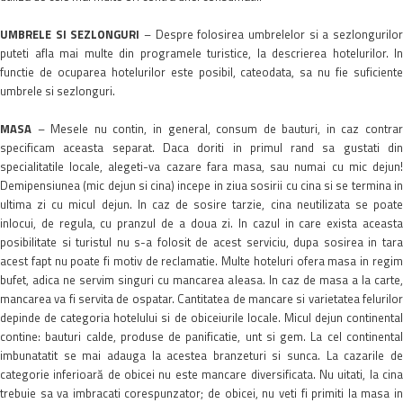
UMBRELE SI SEZLONGURI
– Despre folosirea umbrelelor si a sezlongurilo
puteti afla mai multe din programele turistice, la descrierea hotelurilor. In
functie de ocuparea hotelurilor este posibil, cateodata, sa nu fie suficiente
umbrele si sezlonguri.
MASA
– Mesele nu contin, in general, consum de bauturi, in caz contrar
specificam aceasta separat. Daca doriti in primul rand sa gustati din
specialitatile locale, alegeti-va cazare fara masa, sau numai cu mic dejun!
Demipensiunea (mic dejun si cina) incepe in ziua sosirii cu cina si se termina in
ultima zi cu micul dejun. In caz de sosire tarzie, cina neutilizata se poate
inlocui, de regula, cu pranzul de a doua zi. In cazul in care exista aceasta
posibilitate si turistul nu s-a folosit de acest serviciu, dupa sosirea in tara
acest fapt nu poate fi motiv de reclamatie. Multe hoteluri ofera masa in regim
bufet, adica ne servim singuri cu mancarea aleasa. In caz de masa a la carte,
mancarea va fi servita de ospatar. Cantitatea de mancare si varietatea felurilor
depinde de categoria hotelului si de obiceiurile locale. Micul dejun continental
contine: bauturi calde, produse de panificatie, unt si gem. La cel continental
imbunatatit se mai adauga la acestea branzeturi si sunca. La cazarile de
categorie inferioară de obicei nu este mancare diversificata. Nu uitati, la cina
trebuie sa va imbracati corespunzator; de obicei, nu veti fi primiti la masa in