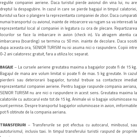
regulile companiei aeriene. Daca turistul pierde avionul din vina lui, nu are
dreptul la despagubire. In cazul in care se pierde bagajul in timpul calatoriei,
turistul va face o plangere la reprezentanta companiei de zbor. Daca cumparati
numai transportul cu avionul, inainte de intoarcere va rugam sa va interesati la
reprezentantul local al companiei in legatura cu ora de plecare. Repartizarea
locurilor se face la imbarcare in avion (check in). Va atragem atentia ca
imbarcarea (boarding) se termina cu 50 min. inainte de decolare. Daca sositi
dupa aceasta ora, SENIOR TURISM nu isi asuma nici o raspundere. Copiii intre
0-2 ani calatoresc gratuit, fara a utiliza loc separat.
BAGAJE
– La cursele aeriene greutatea maxima a bagajelor poate fi de 15 kg.
Bagajul de mana are volum limitat si poate fi de max. 5 kg greutate. In cazul
pierderii sau deteriorarii bagajelor, turistul trebuie sa contacteze imediat
reprezentantul companiei aeriene. Pentru bagaje raspunde compania aeriana,
SENIOR TURISM nu are nici o raspundere in acest sens. Greutatea maxima la
calatoriile cu autocarul este tot de 15 kg. Animale vii si bagaje voluminoase nu
sunt permise. Despre transportul bagajelor voluminoase in avion, imformatiile
pot fi obtinute de la compania aeriana.
TRANSFERURI
– Transferurile se pot efectua cu autocarul, minibusul, sau
autoturismul, inclusiv taxi. In timpul transferului turistii raspund de propriile