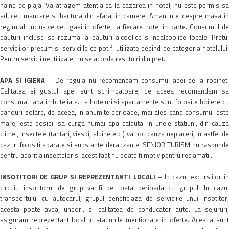
haine de plaja. Va atragem atentia ca la cazarea in hotel, nu este permis sa
aduceti mancare si bautura din afara, in camere. Amanunte despre masa in
regim all inclusive veti gasi in oferte, la fiecare hotel in parte. Consumul de
bauturi incluse se rezuma la bauturi alcoolice si nealcoolice locale. Pretul
serviciilor precum si serviciile ce pot fi utilizate depind de categoria hotelului.
Pentru servicii neutilizate, nu se acorda restituiri din pret.
APA SI IGIENA
– De regula nu recomandam consumul apei de la robinet
Calitatea si gustul apei sunt schimbatoare, de aceea recomandam sa
consumati apa imbuteliata. La hoteluri si apartamente sunt folosite boilere cu
panouri solare, de aceea, in anumite perioade, mai ales cand consumul este
mare, este posibil sa curga numai apa calduta. In unele statiuni, din cauza
climei, insectele (tantari, viespi, albine etc.) va pot cauza neplaceri; in astfel de
cazuri folositi aparate si substante deratizante. SENIOR TURISM nu raspunde
pentru aparitia insectelor si acest fapt nu poate fi motiv pentru reclamatii.
INSOTITORI DE GRUP SI REPREZENTANTI LOCALI
– In cazul excursiilor in
circuit, insotitorul de grup va fi pe toata perioada cu grupul. In cazul
transportului cu autocarul, grupul beneficiaza de serviciile unui insotitor;
acesta poate avea, uneori, si calitatea de conducator auto. La sejururi,
asiguram reprezentant local in statiunile mentionate in oferte. Acestia sunt