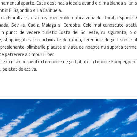
rafinamentul aparte. Este destinatia ideala avand o clima blanda si un s
t in El Bajondillo si La Carihuela.
a la Gibraltar si este cea mai emblematica zona de litoral a Spaniei
nada, Sevillia, Cadiz, Malaga si Cordoba. Cele mai cunoscute stat
in punct de vedere turistic Costa del Sol este, cu siguranta, o d
te, shoppingul este o activitate de rutina, terenurile de golf sunt sp
 impresionante, plimbarile placute si viata de noapte nu suporta term
 de petrecere a timpului liber.
 cu nisip fin, pentru terenurile de golf aflate in topurile Europei, pentr
, pe atat de activa.