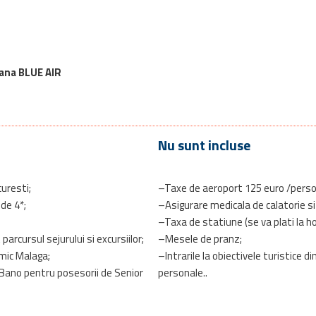
ana BLUE AIR
Nu sunt incluse
uresti;
–Taxe de aeroport 125 euro /pers
 de 4*;
–Asigurare medicala de calatorie si
–Taxa de statiune (se va plati la ho
arcursul sejurului si excursiilor;
–Mesele de pranz;
amic Malaga;
–Intrarile la obiectivele turistice di
 Bano pentru posesorii de Senior
personale..