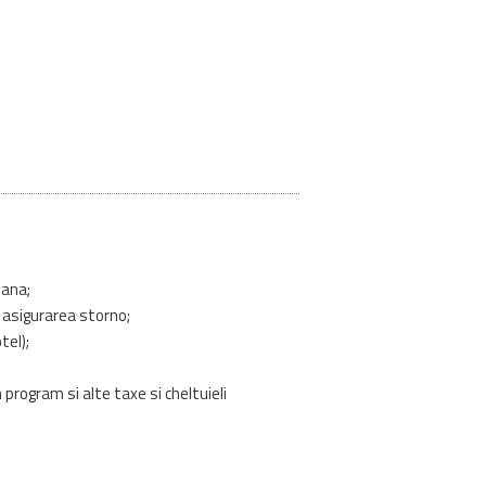
oana;
 asigurarea storno;
tel);
n program si alte taxe si cheltuieli