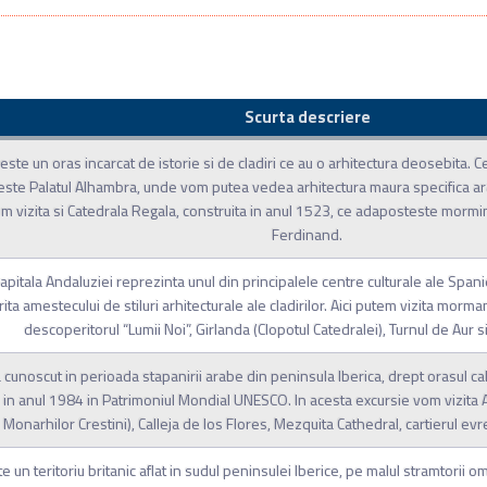
Scurta descriere
ste un oras incarcat de istorie si de cladiri ce au o arhitectura deosebita. C
este Palatul Alhambra, unde vom putea vedea arhitectura maura specifica arab
om vizita si Catedrala Regala, construita in anul 1523, ce adaposteste mormint
Ferdinand.
capitala Andaluziei reprezinta unul din principalele centre culturale ale Span
ita amestecului de stiluri arhitecturale ale cladirilor. Aici putem vizita morma
descoperitorul “Lumii Noi”, Girlanda (Clopotul Catedralei), Turnul de Aur si
cunoscut in perioada stapanirii arabe din peninsula Iberica, drept orasul cali
s in anul 1984 in Patrimoniul Mondial UNESCO. In acesta excursie vom vizita 
 Monarhilor Crestini), Calleja de los Flores, Mezquita Cathedral, cartierul ev
te un teritoriu britanic aflat in sudul peninsulei Iberice, pe malul stramtorii