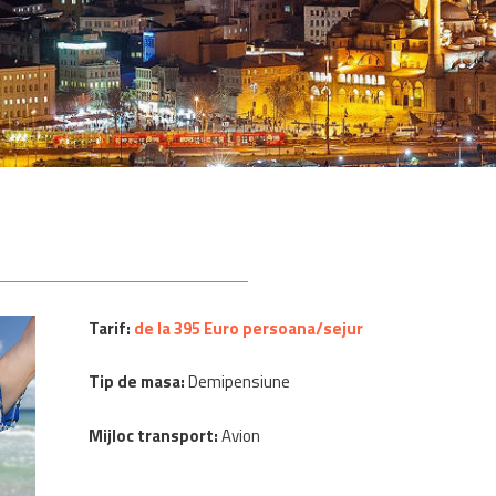
Tarif:
de la 395 Euro persoana/sejur
Tip de masa:
Demipensiune
Mijloc transport:
Avion