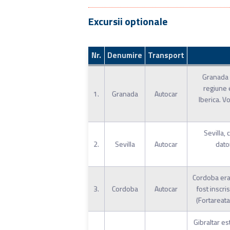
Excursii optionale
Nr.
Denumire
Transport
Granada e
regiune 
1.
Granada
Autocar
Iberica. V
Sevilla, 
2.
Sevilla
Autocar
dator
Cordoba era 
3.
Cordoba
Autocar
fost inscri
(Fortareata
Gibraltar es