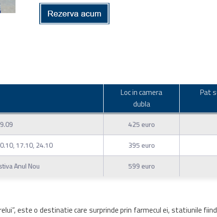
Loc in camera
Pat s
dubla
29.09
425 euro
10.10, 17.10, 24.10
395 euro
stiva Anul Nou
599 euro
ui”, este o destinatie care surprinde prin farmecul ei, statiunile fiin