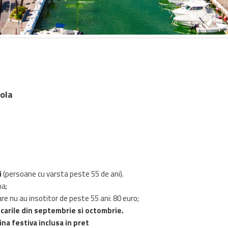
rola
i
(persoane cu varsta peste 55 de ani).
na;
e nu au insotitor de peste 55 ani: 80 euro;
arile din septembrie si octombrie.
na festiva inclusa in pret