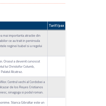
Tarif/pax
ea mai importanta atractie din
ilor ce au trait in peninsula
ele reginei Isabel si a regelui
iei. Orasul a devenit cunoscut
ntul lui Christofor Columb,
 Palatul Alcatraz.
filor. Centrul vechi al Cordobei a
Alcazar de los Reyes Cristianos
reiesc, sinagoga si podul roman.
 omonime. Stanca Gibraltar este un