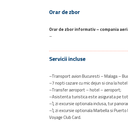
Orar de zbor
Orar de zbor informativ – c
ompania aeri
–
Servicii incluse
–Transport avion Bucuresti – Malaga – Buc
–7 nopti cazare cu mic dejun si cina la hotel
–Transfer aeroport – hotel – aeroport;
–Asistenta turistica este asigurata pe tot p
–½ zi excursie optionala inclusa, tur panor
–½ zi excursie optionala Marbella si Puerto
Voyage Club Card.