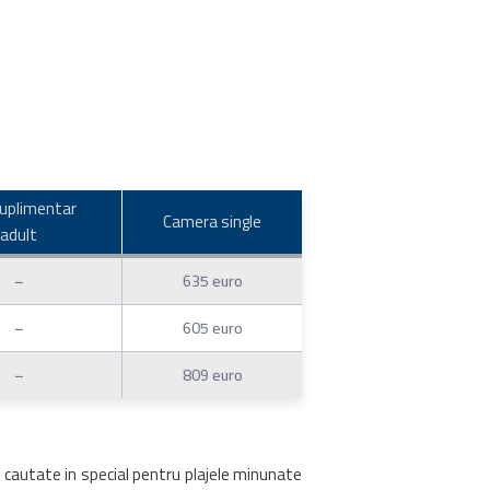
uplimentar
Camera single
adult
–
635 euro
–
605 euro
–
809 euro
d cautate in special pentru plajele minunate