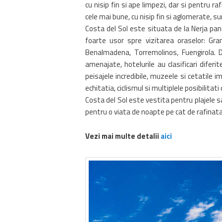
cu nisip fin si ape limpezi, dar si pentru 
cele mai bune, cu nisip fin si aglomerate, sun
Costa del Sol este situata de la Nerja pan
foarte usor spre vizitarea oraselor: Gra
Benalmadena, Torremolinos, Fuengirola. D
amenajate, hotelurile au clasificari diferi
peisajele incredibile, muzeele si cetatile
echitatia, ciclismul si multiplele posibilitati
Costa del Sol este vestita pentru plajele sale
pentru o viata de noapte pe cat de rafinata
Vezi mai multe detalii
aici